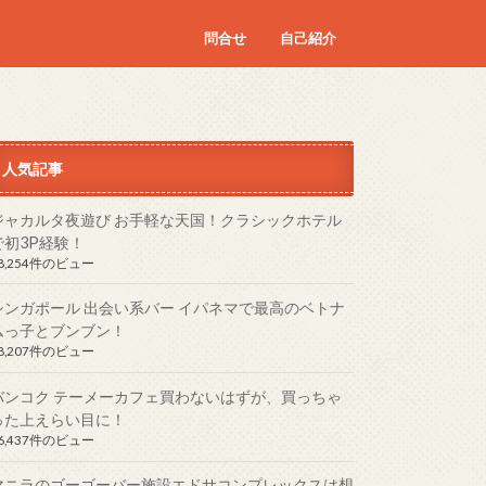
問合せ
自己紹介
人気記事
ジャカルタ夜遊び お手軽な天国！クラシックホテル
で初3P経験！
8,254件のビュー
シンガポール 出会い系バー イパネマで最高のベトナ
ムっ子とブンブン！
8,207件のビュー
バンコク テーメーカフェ買わないはずが、買っちゃ
った上えらい目に！
6,437件のビュー
マニラのゴーゴーバー施設エドサコンプレックスは想