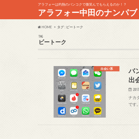
アラフォーは灼熱のバンコクで微笑んでもらえるのか！？
アラフォー中田のナンパブ
HOME
タグ : ビートーク
TAG
ビートーク
バ
出会い系
出
2017
ナカ
です