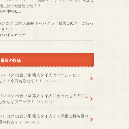
像以上の天国だった！！
3,842件のビュー
バンコク 日本人高級キャバクラ「祇園GION」に行っ
てきた！
3,574件のビュー
最近の投稿
バンコク 出会い系 素人タイ人はバージンだっ
た！！今日も崩せず！！
2017.05.05
バンコク 出会い系 素人タイ人に会ったもののこち
らからギブアップ！
2017.05.04
バンコク 出会い系 素人タイ人？？深夜に持ち帰り
即やれる？？
2017.05.03