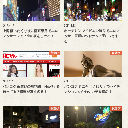
2017.4.17
2017.4.12
上海 ぼったくり後に南京東路でエロ
ホーチミン ブイビエン通りでエロマ
マッサージで上海の夜をしめる！
ッサ、巨漢のベトナムっ子にヌかれ
る！
夜遊び
夜遊び
2017.1.25
2017.1.8
バンコク 夜遊びの無料誌「How?」を
バンコク タニヤ 「さゆり」でハイテ
知ってる？情報が凄すぎる！
ンションなかわいい子を指名！
夜遊び
夜遊び