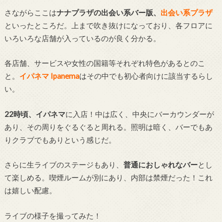
さながらここは
ナナプラザの出会い系バー版、
出会い系プラザ
といったところだ。上まで吹き抜けになっており、各フロアに
いろいろな店舗が入っているのが良く分かる。
各店舗、サービスや女性の国籍等それぞれ特色があるとのこ
と。
イパネマ Ipanema
はその中でも初心者向けに該当するらし
い。
22時頃、イパネマ
に入店！中は広く、中央にバーカウンダーが
あり、その周りをぐるぐると周れる。照明は暗く、バーでもあ
りクラブでもありという感じだ。
さらに生ライブのステージもあり、
普通におしゃれなバー
とし
て楽しめる。喫煙ルームが別にあり、内部は禁煙だった！これ
は嬉しい配慮。
ライブの様子を撮ってみた！