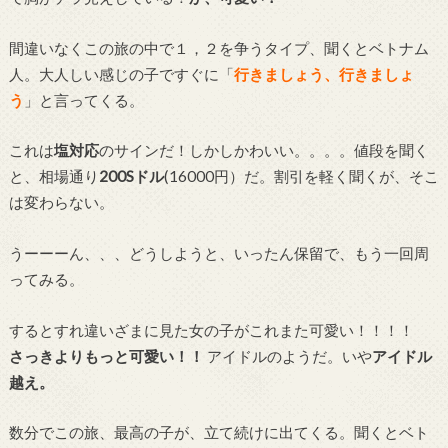
間違いなくこの旅の中で１，２を争うタイプ、聞くとベトナム
人。大人しい感じの子ですぐに「
行きましょう、行きましょ
う
」と言ってくる。
これは
塩対応
のサインだ！しかしかわいい。。。。値段を聞く
と、相場通り
200Sドル
(16000円）だ。割引を軽く聞くが、そこ
は変わらない。
うーーーん、、、どうしようと、いったん保留で、もう一回周
ってみる。
するとすれ違いざまに見た女の子がこれまた可愛い！！！！
さっきよりもっと可愛い！！
アイドルのようだ。いや
アイドル
越え。
数分でこの旅、最高の子が、立て続けに出てくる。聞くとベト