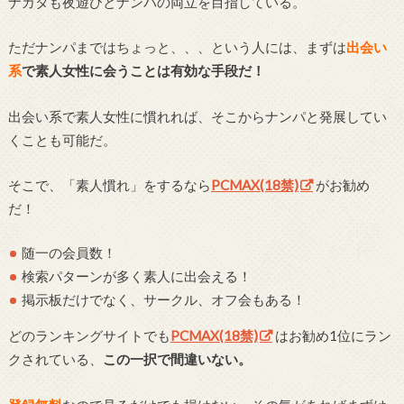
ナカタも夜遊びとナンパの両立を目指している。
ただナンパまではちょっと、、、という人には、まずは
出会い
系
で素人女性に会うことは有効な手段だ！
出会い系で素人女性に慣れれば、そこからナンパと発展してい
くことも可能だ。
そこで、「素人慣れ」をするなら
PCMAX(18禁)
がお勧め
だ！
随一の会員数！
検索パターンが多く素人に出会える！
掲示板だけでなく、サークル、オフ会もある！
どのランキングサイトでも
PCMAX(18禁)
はお勧め1位にラン
クされている、
この一択で間違いない。