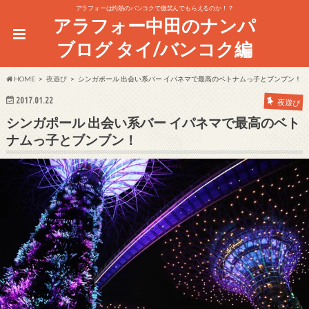
アラフォーは灼熱のバンコクで微笑んでもらえるのか！？
アラフォー中田のナンパ
ブログ タイ/バンコク編
HOME
夜遊び
シンガポール 出会い系バー イパネマで最高のベトナムっ子とブンブン！
2017.01.22
夜遊び
シンガポール 出会い系バー イパネマで最高のベト
ナムっ子とブンブン！