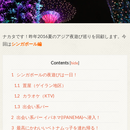
ナカタです！昨年2016夏のアジア夜遊び巡りを回顧します。今
回は
シンガポール編
Contents
[
hide
]
1
シンガポールの夜遊びは一日！
1.1
置屋（ゲイラン地区）
1.2
カラオケ（KTV)
1.3
出会い系バー
2
出会い系バー イパネマ(IPANEMA)へ潜入！
3
最高にかわいいベトナムっ子を連れ帰る！