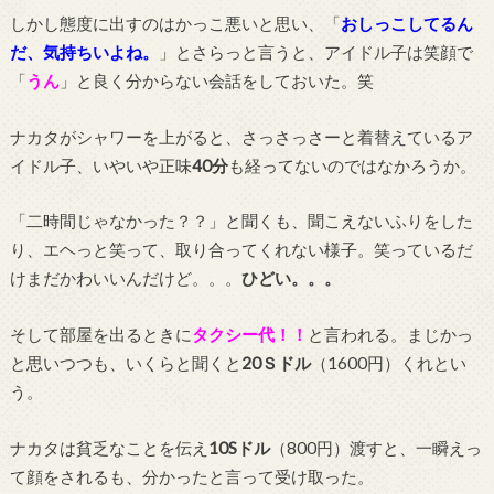
しかし態度に出すのはかっこ悪いと思い、「
おしっこしてるん
だ、気持ちいよね。
」とさらっと言うと、アイドル子は笑顔で
「
うん
」と良く分からない会話をしておいた。笑
ナカタがシャワーを上がると、さっさっさーと着替えているア
イドル子、いやいや正味
40分
も経ってないのではなかろうか。
「二時間じゃなかった？？」と聞くも、聞こえないふりをした
り、エヘっと笑って、取り合ってくれない様子。笑っているだ
けまだかわいいんだけど。。。
ひどい。。。
そして部屋を出るときに
タクシー代！！
と言われる。まじかっ
と思いつつも、いくらと聞くと
20Ｓドル
（1600円）くれとい
う。
ナカタは貧乏なことを伝え
10Sドル
（800円）渡すと、一瞬えっ
て顔をされるも、分かったと言って受け取った。