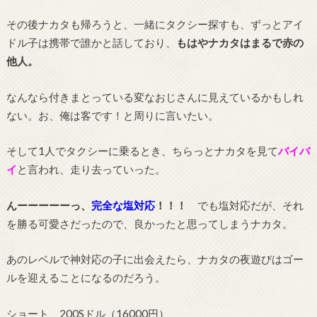
その後ナカタも帰ろうと、一緒にタクシー探すも、ずっとアイ
ドル子は携帯で誰かと話しており、
もはやナカタはまるで赤の
他人。
なんなら付きまとっている変なおじさんに見えているかもしれ
ない。お、俺は客です！と周りに言いたい。
そして1人でタクシーに乗るとき、ちらっとナカタを見て
バイバ
イ
と言われ、走り去っていった。
んーーーーーっ、
完全な塩対応
！！！
でも塩対応だが、それ
を勝る可愛さだったので、良かったと思ってしまうナカタ。
あのレベルで神対応の子に出会えたら、ナカタの夜遊びはゴー
ルを迎えることになるのだろう。
ショート 200Sドル（16000円）