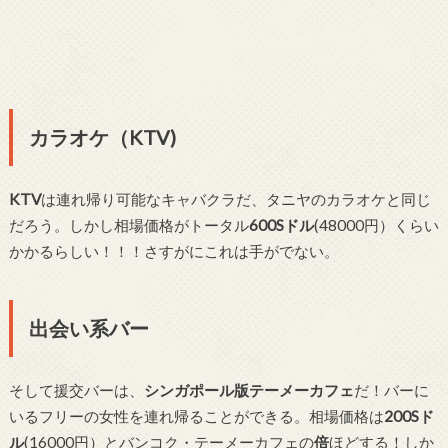
カラオケ（KTV)
KTV
は連れ帰り可能なキャバクラだ、タニヤのカラオケと同じ
だろう。しかし相場価格がトータル
600Sドル
(48000円）くらい
かかるらしい！！！さすがにこれは手がでない。
出会い系バー
そして援交バーは、
シンガポール版テーメーカフェ
だ！バーに
いるフリーの女性を連れ帰ることができる。相場価格は
200Sド
ル
(16000円）とバンコク・テーメーカフェの
倍
ほどする！しか