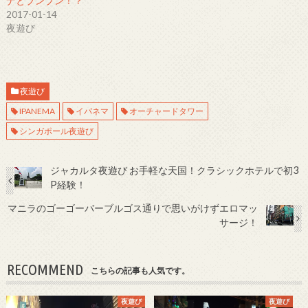
ナとブンブン！？
2017-01-14
夜遊び
夜遊び
IPANEMA
イパネマ
オーチャードタワー
シンガポール夜遊び
ジャカルタ夜遊び お手軽な天国！クラシックホテルで初3
P経験！
マニラのゴーゴーバーブルゴス通りで思いがけずエロマッ
サージ！
RECOMMEND
こちらの記事も人気です。
夜遊び
夜遊び