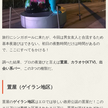
旅行にシンガポールに来たが、今回は男女友人と合流するため
基本夜遊びはできない。初日の夜数時間だけは時間があるの
で、ここにすべてをかける！
調べた結果、プロの夜遊びと言えば
置屋、カラオケ(KTV)、出
会い系バー
、この3つの種類だ。
置屋（ゲイラン地区）
置屋の
ゲイラン地区
はエロでは珍しい政府公認の置屋だ！この
エリアには整然と区画されたエリアに、置屋が並びそれぞれに