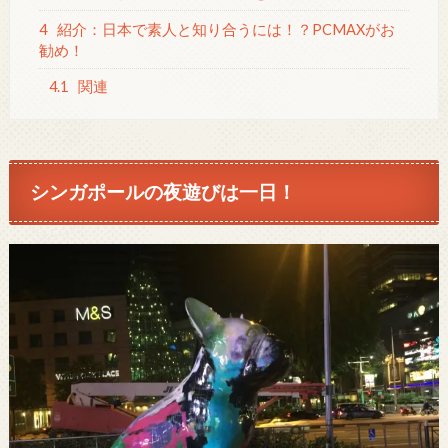
4
紹介：日本で素人と知り合うには！？PCMAXがお
勧め！
4.1
関連
シンガポールの夜遊びは一日！