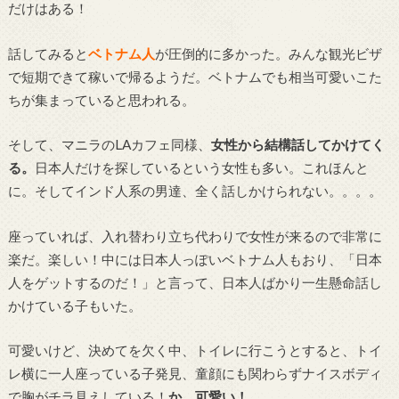
だけはある！
話してみると
ベトナム人
が圧倒的に多かった。みんな観光ビザ
で短期できて稼いで帰るようだ。ベトナムでも相当可愛いこた
ちが集まっていると思われる。
そして、マニラのLAカフェ同様、
女性から結構話してかけてく
る。
日本人だけを探しているという女性も多い。これほんと
に。そしてインド人系の男達、全く話しかけられない。。。。
座っていれば、入れ替わり立ち代わりで女性が来るので非常に
楽だ。楽しい！中には日本人っぽいベトナム人もおり、「日本
人をゲットするのだ！」と言って、日本人ばかり一生懸命話し
かけている子もいた。
可愛いけど、決めてを欠く中、トイレに行こうとすると、トイ
レ横に一人座っている子発見、童顔にも関わらずナイスボディ
で胸がチラ見えしている！
か、可愛い！