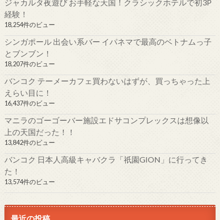
ジャカルタ夜遊び お手軽な天国！クラシックホテルで初3P
経験！
18,254件のビュー
シンガポール 出会い系バー イパネマで最高のベトナムっ子
とブンブン！
18,207件のビュー
バンコク テーメーカフェ買わないはずが、買っちゃった上
えらい目に！
16,437件のビュー
マニラのゴーゴーバー施設エドサコンプレックスは想像以
上の天国だった！！
13,842件のビュー
バンコク 日本人高級キャバクラ「祇園GION」に行ってき
た！
13,574件のビュー
最近の投稿