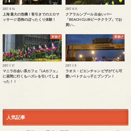
2017.4.16
2017.4.11
上海 最大の危機！客引きでのエロマ
クアラルンプール 出会いバー
ッサージ 恐怖のぼったくり体験！
「BEACH CLUBビーチクラブ」でお
買い…
夜遊び
夜遊び
2017.1.17
2017.1.9
マニラ出会い系カフェ「LAカフェ」
ラオス・ビエンチャン ビザがてら可
に昼間に行くもハズレを引いてしま
愛いベトナムっ子とブンブン！
った！！
人気記事