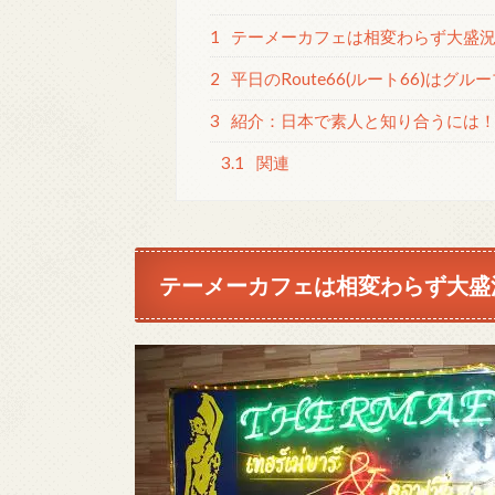
1
テーメーカフェは相変わらず大盛
2
平日のRoute66(ルート66)はグル
3
紹介：日本で素人と知り合うには！
3.1
関連
テーメーカフェは相変わらず大盛