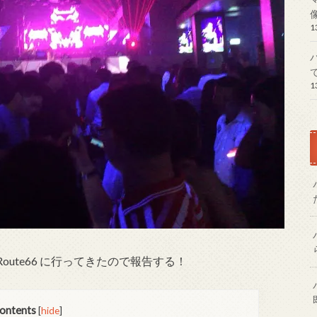
1
1
ute66 に行ってきたので報告する！
ontents
[
hide
]