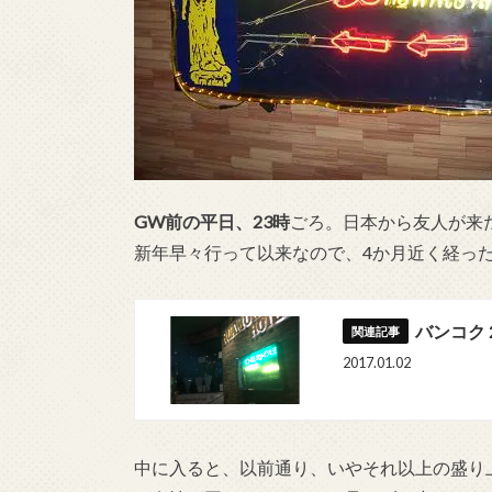
GW前の平日、23時
ごろ。日本から友人が来
新年早々行って以来なので、4か月近く経っ
バンコク
2017.01.02
中に入ると、以前通り、いやそれ以上の盛り