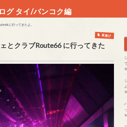
ログ タイ/バンコク編
te66 に行ってきたよ。
夜遊び
とクラブRoute66 に行ってきた
1
1
1