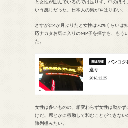
と女性が囲んでいるのでは足りず、中のほう
いう感じだった。日本人の男がやはり多い。
さすがに4か月ぶりだと女性は70%くらいは
応ナカタお気に入りのMP子を探すも、もう
た。
バンコク
巡り
2016.12.25
女性は多いものの、相変わらず女性は動かず
けだ。席とかに移動して和むことができない
陳列棚みたい。