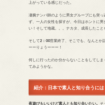
上がっている感じだった。
凄腕ナンパ師のように男女グループにも突っ
ず、一人の女性を探すが、今日はホントに男
い！そして地蔵。。。ナカタ、成長したこと
そして
2：00
営業終了、そこでも、なんとか
ーーりょうーーー！
何しに行ったのか分からないことをしてしま
てみようかな。
紹介：日本で素人と知り合うには！
夜遊びもいいけど素人とも知り合いたい。
そ