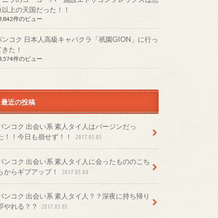
像以上の天国だった！！
3,842件のビュー
バンコク 日本人高級キャバクラ「祇園GION」に行っ
てきた！
3,574件のビュー
最近の投稿
バンコク 出会い系 素人タイ人はバージンだっ
た！！今日も崩せず！！
2017.05.05
バンコク 出会い系 素人タイ人に会ったもののこち
らからギブアップ！
2017.05.04
バンコク 出会い系 素人タイ人？？深夜に持ち帰り
即やれる？？
2017.05.03