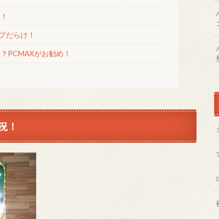
況！
ープだらけ！
？PCMAXがお勧め！
況！