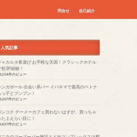
問合せ
自己紹介
人気記事
ジャカルタ夜遊び お手軽な天国！クラシックホテル
で初3P経験！
8,254件のビュー
シンガポール 出会い系バー イパネマで最高のベトナ
ムっ子とブンブン！
8,207件のビュー
バンコク テーメーカフェ買わないはずが、買っちゃ
った上えらい目に！
6,437件のビュー
マニラのゴーゴーバー施設エドサコンプレックスは想