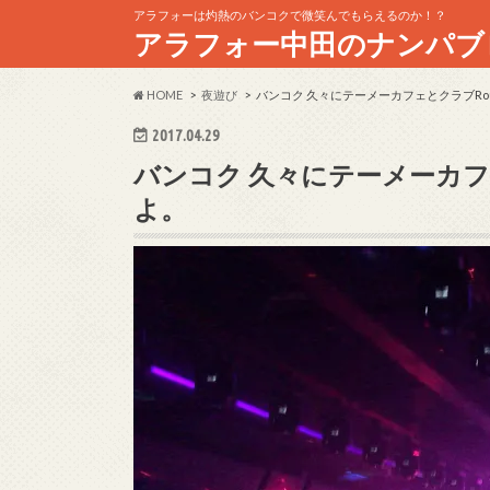
アラフォーは灼熱のバンコクで微笑んでもらえるのか！？
アラフォー中田のナンパブ
HOME
夜遊び
バンコク 久々にテーメーカフェとクラブRou
2017.04.29
バンコク 久々にテーメーカフェ
よ。