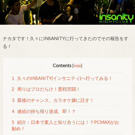
ナカタです！久々にINSANITYに行ってきたのでその報告をす
る！
Contents
[
hide
]
1
久々のINSANITY(インサニティ)へ行ってみる！
2
周りはプロだらけ！悪戦苦闘！
3
最後のチャンス、カラオケ嬢に託す！
4
連続の持ち帰り達成、即！？
5
紹介：日本で素人と知り合うには！？PCMAXがお
勧め！