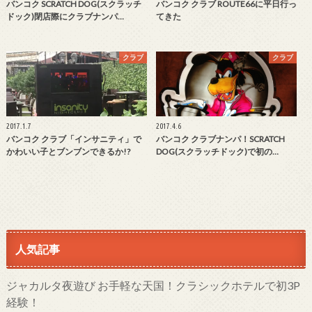
バンコク SCRATCH DOG(スクラッチ
バンコク クラブ ROUTE66に平日行っ
ドック)閉店際にクラブナンパ…
てきた
クラブ
クラブ
2017.1.7
2017.4.6
バンコク クラブ「インサニティ」で
バンコク クラブナンパ！SCRATCH
かわいい子とブンブンできるか!?
DOG(スクラッチドック)で初の…
人気記事
ジャカルタ夜遊び お手軽な天国！クラシックホテルで初3P
経験！