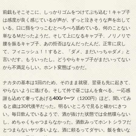
前戯もそこそこに、しっかりゴムをつけてぶち込む！キャプ子
は感度が良く感じているが声が、ずっと泣きそうな声を出して
いる。口に指をつっこむとべろべろ舐めている。何のことない
単なるＭだったようだ。そして上になるキャプ子、ノリノリで
腰を振るキャプ子、あの拒否はなんだったんだ。正常に戻し
て、フィニッシュ！！すると、「ダメ、まだいっちゃダメ」と
言いだす。もういったし。どうやらキャプ子がまだいってない
から不満足らしい。ホント変態ばっかだ。
ナカタの基本は1回のため、そのまま就寝、翌昼も先に起きて、
やらないように逃げる。そして外で昼ごはんを食べる、一応感
謝も込めて奢ってあげる
400バーツ
（1200円）ほど。聞いてみ
ると歳は30代後半だった。明るいところで見ると確かにきつ
い。毎日飲んでいるようで、酒が抜けた状態では全然喋らない
し、めちゃくちゃつまらなかった。酒飲みってホント シラフだ
とつまらないヤツ多いよな。酒に頼るってダサい。飯を食いな