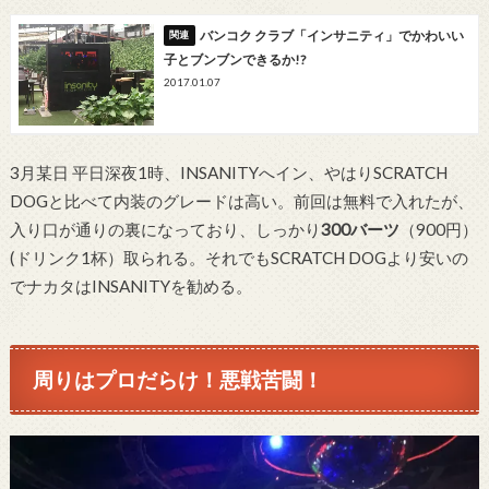
バンコク クラブ「インサニティ」でかわいい
子とブンブンできるか!?
2017.01.07
3月某日 平日深夜1時、INSANITYへイン、やはりSCRATCH
DOGと比べて内装のグレードは高い。前回は無料で入れたが、
入り口が通りの裏になっており、しっかり
300バーツ
（900円）
(ドリンク1杯）取られる。それでもSCRATCH DOGより安いの
でナカタはINSANITYを勧める。
周りはプロだらけ！悪戦苦闘！