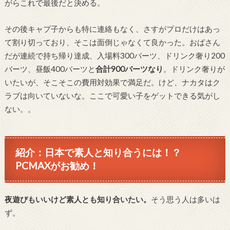
がらこれで最後だと決める。
その後キャプ子からも特に連絡もなく、さすがプロだけはあっ
て割り切っており、そこは面倒じゃなくて良かった。おばさん
だが連続で持ち帰り達成、入場料300バーツ、ドリンク奢り200
バーツ、昼飯400バーツと
合計900バーツなり
。ドリンク奢りが
いたいが、そこそこの費用対効果で満足だ。けど、ナカタはク
ラブは向いていないな。ここで可愛い子をゲットできる気がし
ない。。
紹介：日本で素人と知り合うには！？
PCMAXがお勧め！
夜遊びもいいけど素人とも知り合いたい。
そう思う人は多いは
ず。