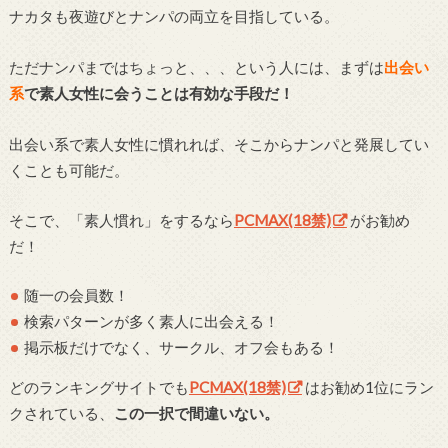
ナカタも夜遊びとナンパの両立を目指している。
ただナンパまではちょっと、、、という人には、まずは
出会い
系
で素人女性に会うことは有効な手段だ！
出会い系で素人女性に慣れれば、そこからナンパと発展してい
くことも可能だ。
そこで、「素人慣れ」をするなら
PCMAX(18禁)
がお勧め
だ！
随一の会員数！
検索パターンが多く素人に出会える！
掲示板だけでなく、サークル、オフ会もある！
どのランキングサイトでも
PCMAX(18禁)
はお勧め1位にラン
クされている、
この一択で間違いない。