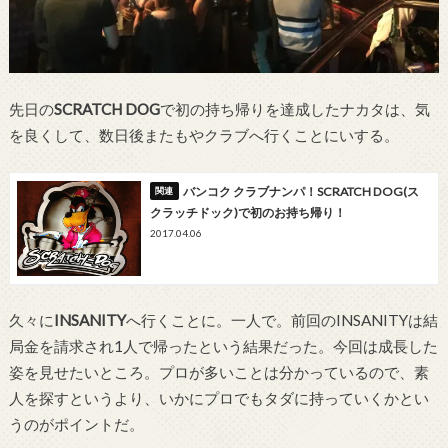
先日の
SCRATCH DOG
で初の持ち帰りを達成したナカタは、気
を良くして、数日後またもやクラブへ行くことにいする。
バンコク クラブナンパ！SCRATCH DOG(ス
クラッチドック)で初のお持ち帰り！
2017.04.06
久々に
INSANITY
へ行くことに。一人で。前回のINSANITYは結
局金を請求され1人で帰ったという結果だった。今回は成長した
姿を見せたいところ。プロが多いことは分かっているので、素
人を探すというより、いかにプロでもタダに持っていくかとい
うのがポイントだ。