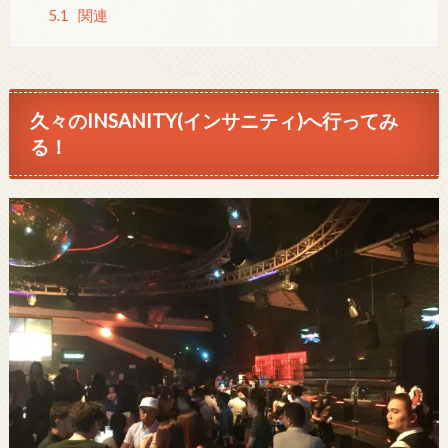
5.1
関連
久々のINSANITY(インサニティ)へ行ってみ
る！