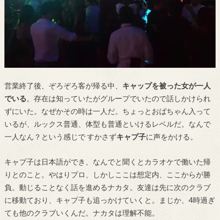
営業終了後、ぞろぞろ客が帰る中、
キャップを被った女が一人
でいる
。存在は知っていたがグループでいたので話しかけられ
ずにいた。なぜかその時は一人だ。ちょっとおばちゃん入って
いるが、ルックス普通、体型も普通といけるレベルだ。なんで
一人なん？という感じで すかさず
キャプ子
に声をかける。
キャプ子は日本語ができ、なんでと聞くとカラオケで働いた帰
りとのこと。やはりプロ、しかしここは想定内、ここからが勝
負。動じることなく話を進めるナカタ。友達は先に次のクラブ
に移動ており、キャプ子も追っかけていくと。まじか、4時過ぎ
ても他のクラブいくんだ。ナカタは理解不能。