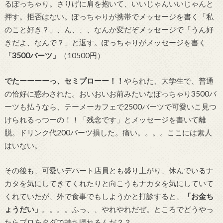
るぽっちゃり。さりげに肩を抱いて、いいじゃんいいじゃんと
押す。拒否はない。ぽっちゃりが携帯でメッセージを書く「私
のこと好き？」、ん、、、なんか変だぞメッセージで「うん好
きだよ、なんで？」と返す。ぽっちゃりがメッセージを書く
「3500バーツ」
（10500円）
でたーーーーっ、セミプローー！！
やられた、大学生で、普通
の恰好に惑わされた。おいおいお前みたいなぽっちゃり3500バ
ーツも払うなら、テーメーカフェで2500バーツで可愛いこ見つ
けられるっつーの！！「残念です」とメッセージを書いて離
脱。ドリンク代200バーツ損した。痛い。。。。ここには素人
はいない。
その後も、可愛いデパート店員とも盛り上がり、休んでいるナ
カタを気にしてきてくれたりと向こうもナカタを気にしていて
くれていたが、外で食事でもしようかと打診すると、
「お金ち
ょうだい」
。。。。ふっ、、やれやれだぜ。ところでどうやっ
たらプロをタダで持ち帰れるんだ？？