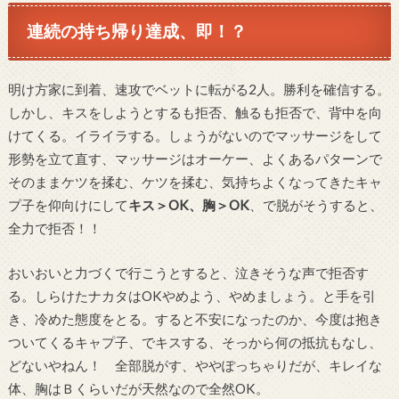
連続の持ち帰り達成、即！？
明け方家に到着、速攻でベットに転がる2人。勝利を確信する。
しかし、キスをしようとするも拒否、触るも拒否で、背中を向
けてくる。イライラする。しょうがないのでマッサージをして
形勢を立て直す、マッサージはオーケー、よくあるパターンで
そのままケツを揉む、ケツを揉む、気持ちよくなってきたキャ
プ子を仰向けにして
キス＞OK、胸＞OK
、で脱がそうすると、
全力で拒否！！
おいおいと力づくで行こうとすると、泣きそうな声で拒否す
る。しらけたナカタはOKやめよう、やめましょう。と手を引
き、冷めた態度をとる。すると不安になったのか、今度は抱き
ついてくるキャプ子、でキスする、そっから何の抵抗もなし、
どないやねん！ 全部脱がす、ややぽっちゃりだが、キレイな
体、胸はＢくらいだが天然なので全然OK。