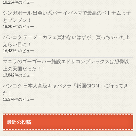
18,254件のビュー
シンガポール 出会い系バー イパネマで最高のベトナムっ子
とブンブン！
18,207件のビュー
バンコク テーメーカフェ買わないはずが、買っちゃった上
えらい目に！
16,437件のビュー
マニラのゴーゴーバー施設エドサコンプレックスは想像以
上の天国だった！！
13,842件のビュー
バンコク 日本人高級キャバクラ「祇園GION」に行ってき
た！
13,574件のビュー
最近の投稿