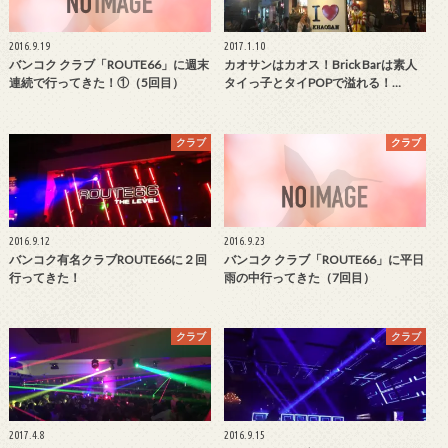
2016.9.19
2017.1.10
バンコク クラブ「ROUTE66」に週末
カオサンはカオス！Brick Barは素人
連続で行ってきた！①（5回目）
タイっ子とタイPOPで溢れる！…
クラブ
クラブ
2016.9.12
2016.9.23
バンコク有名クラブROUTE66に２回
バンコク クラブ「ROUTE66」に平日
行ってきた！
雨の中行ってきた（7回目）
クラブ
クラブ
2017.4.8
2016.9.15