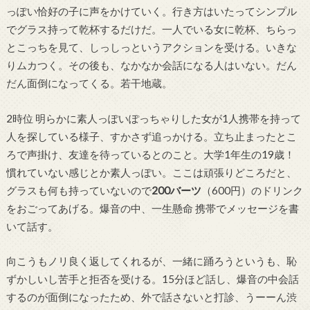
っぽい恰好の子に声をかけていく。行き方はいたってシンプル
でグラス持って乾杯するだけだ。一人でいる女に乾杯、ちらっ
とこっちを見て、しっしっというアクションを受ける。いきな
りムカつく。その後も、なかなか会話になる人はいない。だん
だん面倒になってくる。若干地蔵。
2時位 明らかに素人っぽいぽっちゃりした女が1人携帯を持って
人を探している様子、すかさず追っかける。立ち止まったとこ
ろで声掛け、友達を待っているとのこと。大学1年生の19歳！
慣れていない感じとか素人っぽい。ここは頑張りどころだと、
グラスも何も持っていないので
200バーツ
（600円）のドリンク
をおごってあげる。爆音の中、一生懸命 携帯でメッセージを書
いて話す。
向こうもノリ良く返してくれるが、一緒に踊ろうというも、恥
ずかしいし苦手と拒否を受ける。15分ほど話し、爆音の中会話
するのが面倒になったため、外で話さないと打診、うーーん渋